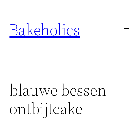
Ga
naar
Bakeholics
de
inhoud
blauwe bessen
ontbijtcake