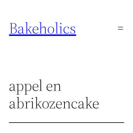
Ga
naar
Bakeholics
de
inhoud
appel en
abrikozencake