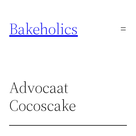
Ga
naar
Bakeholics
de
inhoud
Advocaat
Cocoscake