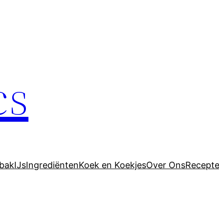
cs
bak
IJs
Ingrediënten
Koek en Koekjes
Over Ons
Recept