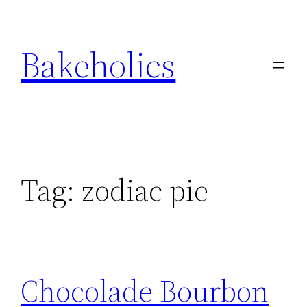
Ga
naar
Bakeholics
de
inhoud
Tag:
zodiac pie
Chocolade Bourbon