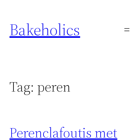
Ga
naar
Bakeholics
de
inhoud
Tag:
peren
Perenclafoutis met