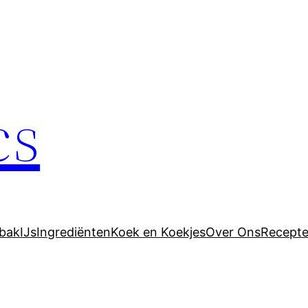
cs
bak
IJs
Ingrediënten
Koek en Koekjes
Over Ons
Recept