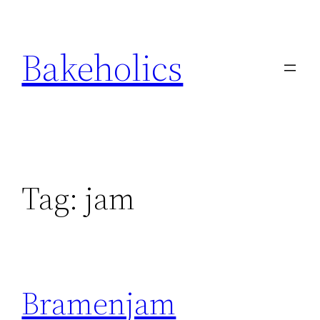
Ga
naar
Bakeholics
de
inhoud
Tag:
jam
Bramenjam