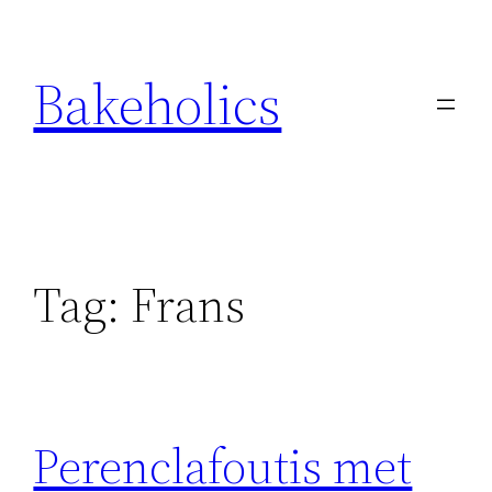
Ga
naar
Bakeholics
de
inhoud
Tag:
Frans
Perenclafoutis met