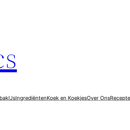
cs
bak
IJs
Ingrediënten
Koek en Koekjes
Over Ons
Recept