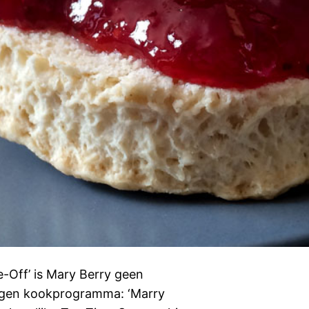
e-Off’ is Mary Berry geen
igen kookprogramma: ‘Marry