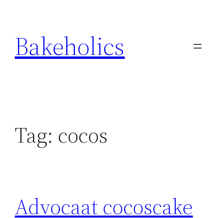
Ga
naar
Bakeholics
de
inhoud
Tag:
cocos
Advocaat cocoscake